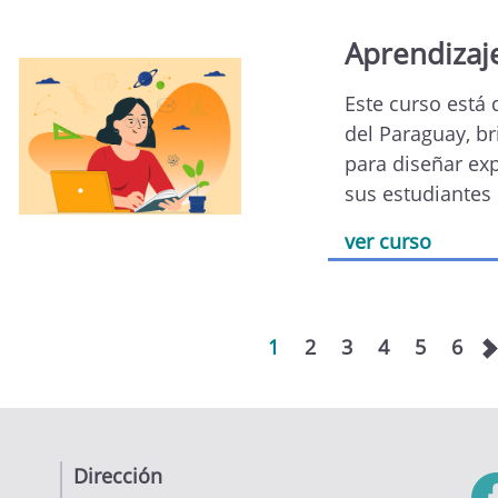
Aprendizaj
Este curso está
del Paraguay, b
para diseñar exp
sus estudiantes 
ver curso
1
2
3
4
5
6
Dirección